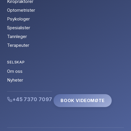
Kiropraktorer
Optometrister
Psykologer
Spesialister
Tannleger
Terapeuter
SELSKAP
Om oss
Nyheter
+45 7370 7097
BOOK VIDEOMØTE